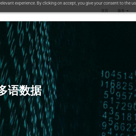
elevant experience. By clicking on accept, you give your consent to the us
首页
服务
的多语数据