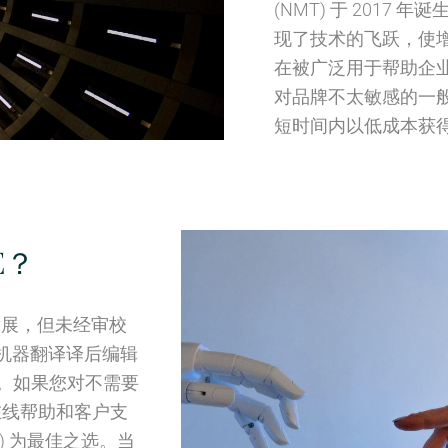
(NMT) 于 2017
现了技术的飞跃，使增
在被广泛用于帮助企
对品牌不太敏感的一般
短时间内以低成本获
E？
发展，但未经审校
。机器翻译译后编辑
。如果您对不需要
在线帮助和客户支
) 为最佳之选。当