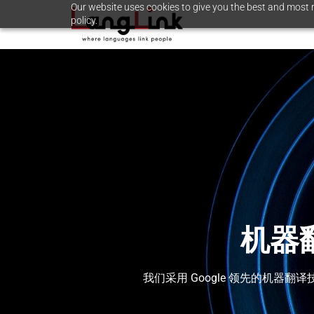
Our website uses cookies to give you the best and most r
policy.
机器翻
我们采用 Google 领先的机器