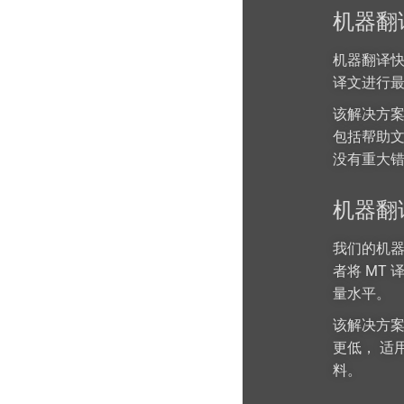
机器翻
机器翻译快
译文进行
该解决方案
包括帮助文
没有重大
机器翻
我们的机器
者将 MT
量水平。
该解决方
更低， 适
料。