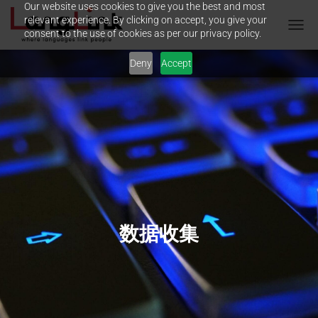
Our website uses cookies to give you the best and most
relevant experience. By clicking on accept, you give your
consent to the use of cookies as per our privacy policy.
T
O
Deny
Accept
G
G
L
E
N
A
V
I
G
A
T
I
O
数据收集
N