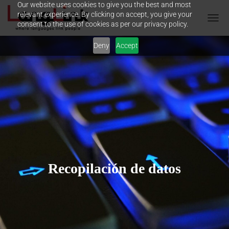
Our website uses cookies to give you the best and most
relevant experience. By clicking on accept, you give your
consent to the use of cookies as per our privacy policy.
T
O
Deny
Accept
G
G
L
E
N
A
V
I
G
A
T
I
O
Recopilación de datos
N