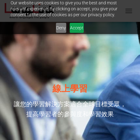
Our website uses cookies to give you the best and most
relevant experience. By clicking on accept, you give your
consent to the use of cookies as per our privacy policy.
T
O
Deny
Accept
G
G
L
E
N
A
V
I
G
A
線上學習
T
I
O
讓您的學習解決方案適合全球目標受眾，
N
提高學習者的參與度和學習效果