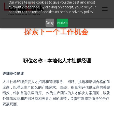
Our website uses cookies to give you the best and most
relevant experience. By clicking on accept, you give your
consent to the use of cookies as per our privacy policy.
T
O
Deny
Accept
G
G
探索下一个工作机会
L
E
N
A
V
I
职位名称：
本地化人才社群经理
G
A
T
详细职位描述
I
O
人才社群经理负责人才招聘和管理事务。 招聘、挑选和培训合格的供
N
应商，以满足生产团队的产能需求。 跟踪、衡量和评估供应商的关键
绩效，维护首选供应商库。 作为生产团队的人才解决方案顾问，以及
外部供应商和内部利益相关者之间的纽带，负责打造成功愉快的合作
双赢局面。