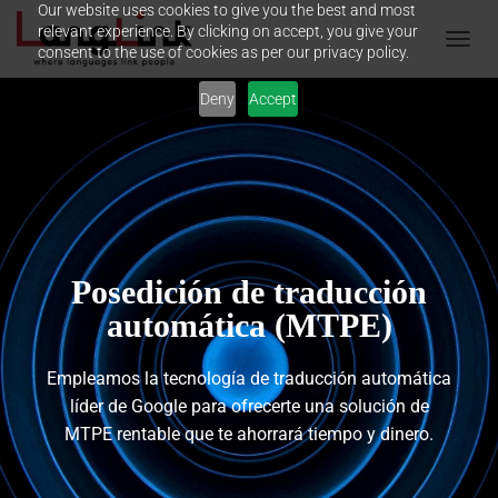
Our website uses cookies to give you the best and most
relevant experience. By clicking on accept, you give your
consent to the use of cookies as per our privacy policy.
T
O
Deny
Accept
G
G
L
E
N
A
V
I
G
Posedición de traducción
A
T
automática (MTPE)
I
O
N
Empleamos la tecnología de traducción automática
líder de Google para ofrecerte una solución de
MTPE rentable que te ahorrará tiempo y dinero.