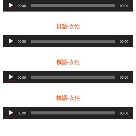
音
00:00
00:00
訊
播
放
日語
-女性
器
音
00:00
00:00
訊
播
放
俄語
-女性
器
音
00:00
00:00
訊
播
放
韓語
-女性
器
音
00:00
00:00
訊
播
放