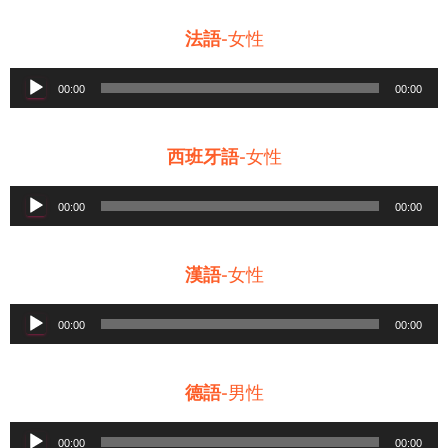
播
放
法語
-女性
器
音
00:00
00:00
訊
播
放
西班牙語
-女性
器
音
00:00
00:00
訊
播
放
漢語
-女性
器
音
00:00
00:00
訊
播
放
德語
-男性
器
音
00:00
00:00