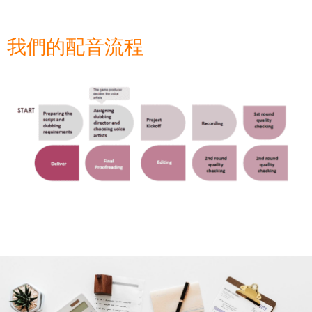
器
我們的配音流程