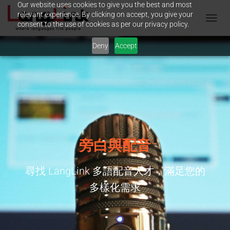
Our website uses cookies to give you the best and most
relevant experience. By clicking on accept, you give your
consent to the use of cookies as per our privacy policy.
T
O
Deny
Accept
G
G
L
E
N
A
V
I
G
A
旁白與配音
T
I
O
尋找 LangLink 多語配音人才，滿足您的
N
多樣化需求