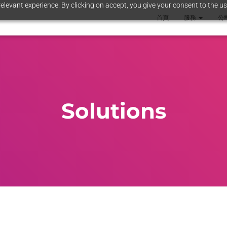
elevant experience. By clicking on accept, you give your consent to the us
首頁
服務
公
Solutions