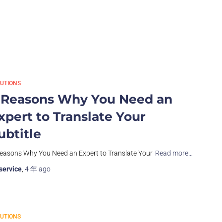
UTIONS
 Reasons Why You Need an
xpert to Translate Your
ubtitle
easons Why You Need an Expert to Translate Your
Read more…
service
,
4 年
ago
UTIONS