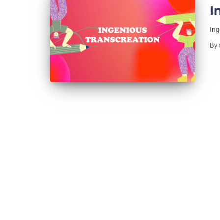
I
Ing
By