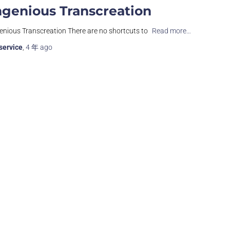
ngenious Transcreation
enious Transcreation There are no shortcuts to
Read more…
service
,
4 年
ago