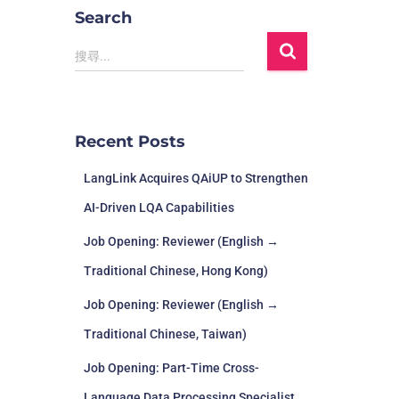
Search
搜尋...
Recent Posts
LangLink Acquires QAiUP to Strengthen
AI-Driven LQA Capabilities
Job Opening: Reviewer (English →
Traditional Chinese, Hong Kong)
Job Opening: Reviewer (English →
Traditional Chinese, Taiwan)
Job Opening: Part-Time Cross-
Language Data Processing Specialist