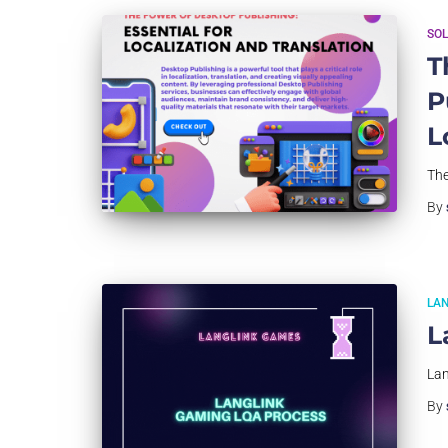
SOL
T
P
L
The
By
LA
L
Lan
By