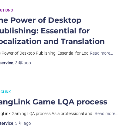
UTIONS
he Power of Desktop
ublishing: Essential for
ocalization and Translation
 Power of Desktop Publishing: Essential for Loc
Read more…
service
,
3 年
ago
NGLINK
angLink Game LQA process
gLink Gaming LQA process As a professional and
Read more…
service
,
3 年
ago