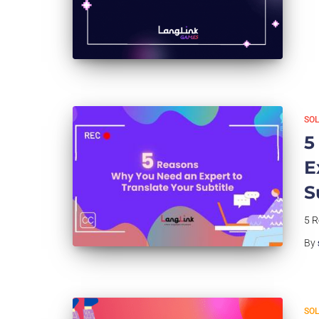
SOL
5
E
S
5 R
By
SOL