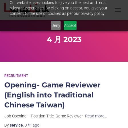
Our website uses cookies to give you the best and most
relevant experience. By clicking on accept, you give your
consent to the use of cookies as per our privacy policy.
TOGGL
NAVIG
Deny
Accept
4 月 2023
RECRUITMENT
Opening- Game Reviewer
(English into Traditional
Chinese Taiwan)
Job Opening – Position Title: Game Reviewer
Read more…
By
service
,
3 年
ago