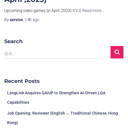
Upcoming video games (in April ,2023) It’s S
Read more…
By
service
,
3 年
ago
Search
搜尋...
Recent Posts
LangLink Acquires QAiUP to Strengthen AI-Driven LQA
Capabilities
Job Opening: Reviewer (English → Traditional Chinese, Hong
Kong)