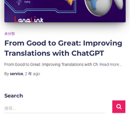
未分類
From Good to Great: Improving
Translations with ChatGPT
From Good to Great: Improving Translations with Ch
Read more…
By
service
,
2 年
ago
Search
搜尋...