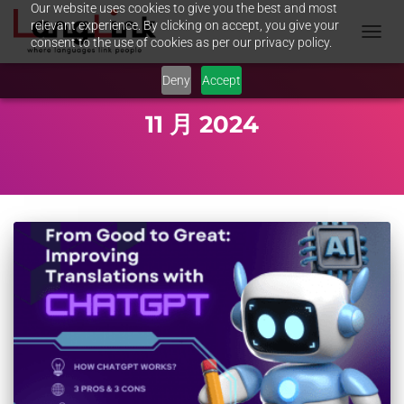
Our website uses cookies to give you the best and most
relevant experience. By clicking on accept, you give your
consent to the use of cookies as per our privacy policy.
TOGGL
NAVIG
Deny
Accept
11 月 2024