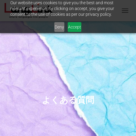
Our website uses cookies to give you the best and most
relevant experience. By clicking on accept, you give your
consent to the use of cookies as per our privacy policy.
T
O
Deny
Accept
G
G
L
E
N
A
V
I
G
A
T
I
O
よくある質問
N