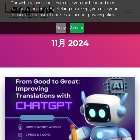
Our website uses cookies to give you the best and most
relevant experience. By clicking on accept, you give your
consent to the use of cookies as per our privacy policy.
TOGGL
NAVIG
Deny
Accept
11月 2024