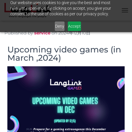
Our website uses cookies to give you the best and most
relevant experience. By clicking on accept, you give your
consent to the use of cookies as per our privacy policy.
T
O
Deny
Accept
G
G
Published by
service
on
2024年12月10日
L
E
Upcoming video games (in
N
A
March ,2024)
V
I
G
A
T
I
O
N