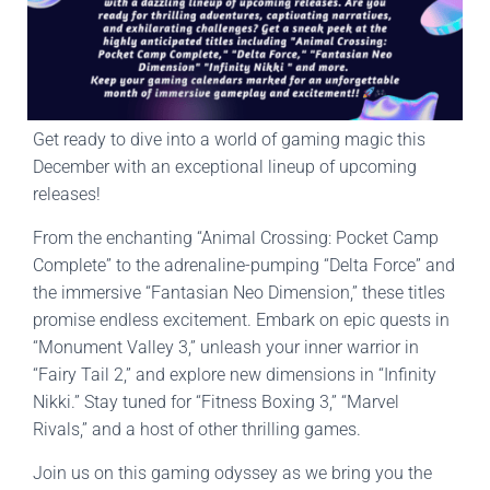
Get ready to dive into a world of gaming magic this
December with an exceptional lineup of upcoming
releases!
From the enchanting “Animal Crossing: Pocket Camp
Complete” to the adrenaline-pumping “Delta Force” and
the immersive “Fantasian Neo Dimension,” these titles
promise endless excitement. Embark on epic quests in
“Monument Valley 3,” unleash your inner warrior in
“Fairy Tail 2,” and explore new dimensions in “Infinity
Nikki.” Stay tuned for “Fitness Boxing 3,” “Marvel
Rivals,” and a host of other thrilling games.
Join us on this gaming odyssey as we bring you the