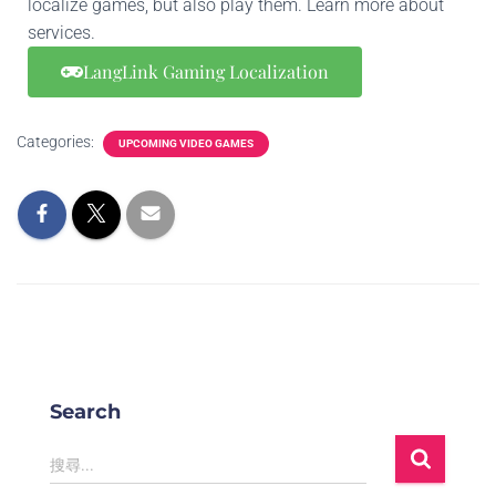
localize games, but also play them. Learn more about
services.
LangLink Gaming Localization
Categories:
UPCOMING VIDEO GAMES
Search
搜尋...