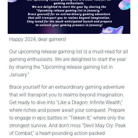
Happy 2024, dear gamers!
Our upcoming release gaming list is a must-read for all
gaming enthusiasts. We are delighted to start the year
by sharing the “Upcoming release gaming list in
January.”
Brace yourself for an extraordinary gaming adventure
that will transport you to realms beyond imagination.
Get ready to dive into “Like a Dragon: Infinite Wealth,”
where riches and power await your conquest. Prepare
to engage in epic battles in “Tekken 8,” where only the
strongest survive. And don’t miss “Devil May Cry: Peak
of Combat,” a heart-pounding action-packed