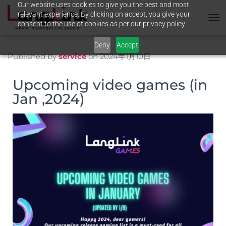
Our website uses cookies to give you the best and most
relevant experience. By clicking on accept, you give your
consent to the use of cookies as per our privacy policy.
T
O
Deny
Accept
G
G
Published by
service
on
2024年1月10日
L
E
Upcoming video games (in
N
A
Jan ,2024)
V
I
G
A
T
I
O
N