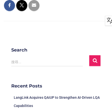
Search
搜尋...
Recent Posts
LangLink Acquires QAiUP to Strengthen AI-Driven LQA
Capabilities