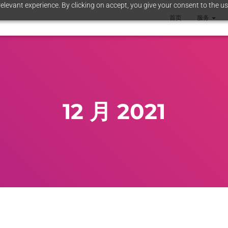
elevant experience. By clicking on accept, you give your consent to the us
首页
服务
12 月 2021