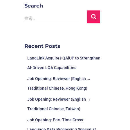
Search
搜索…
Recent Posts
LangLink Acquires QAiUP to Strengthen
AI-Driven LQA Capabilities
Job Opening: Reviewer (English →
Traditional Chinese, Hong Kong)
Job Opening: Reviewer (English →
Traditional Chinese, Taiwan)
Job Opening: Part-Time Cross-
Language Data Processing Specialist