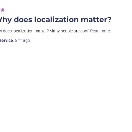
分类
hy does localization matter?
 does localization matter? Many people are conf
Read more…
service
,
5 年
ago