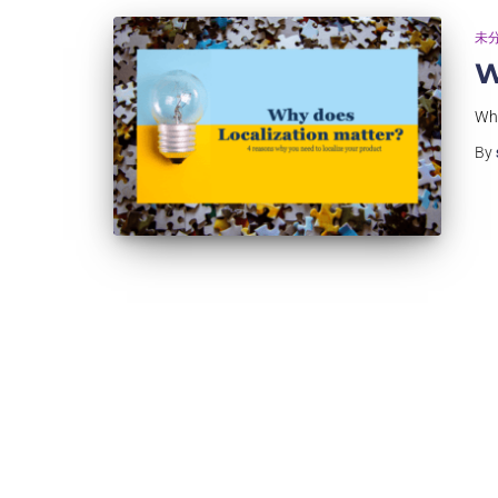
未
W
Why
By