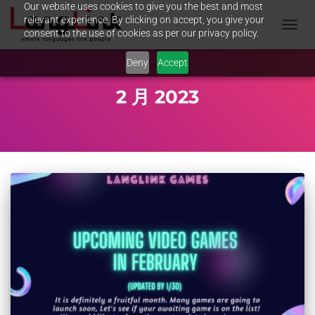
Our website uses cookies to give you the best and most
relevant experience. By clicking on accept, you give your
consent to the use of cookies as per our privacy policy.
TOGGL
NAVIG
Deny
Accept
2 月 2023