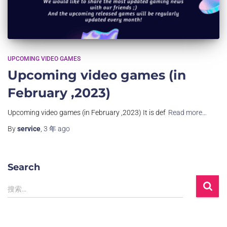
UPCOMING VIDEO GAMES
Upcoming video games (in
February ,2023)
Upcoming video games (in February ,2023) It is def
Read more…
By
service
,
3 年
ago
Search
搜索…