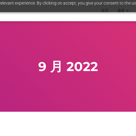
elevant experience. By clicking on accept, you give your consent to the us
首页
服务
9 月 2022