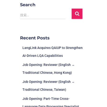
Search
搜索…
Recent Posts
LangLink Acquires QAiUP to Strengthen
AI-Driven LQA Capabilities
Job Opening: Reviewer (English →
Traditional Chinese, Hong Kong)
Job Opening: Reviewer (English →
Traditional Chinese, Taiwan)
Job Opening: Part-Time Cross-
Language Data Processing Specialist