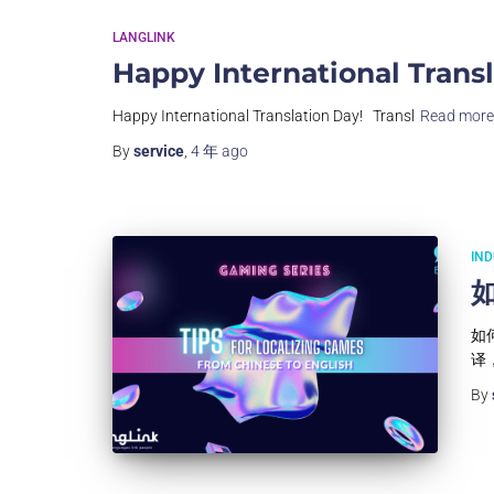
LANGLINK
Happy International Transl
Happy International Translation Day! Transl
Read mor
By
service
,
4 年
ago
IN
如何
译
By