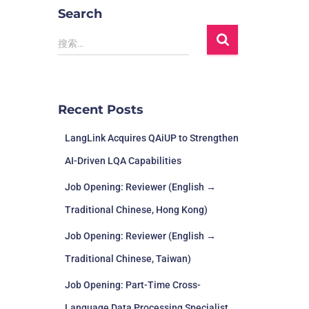
Search
搜索…
Recent Posts
LangLink Acquires QAiUP to Strengthen
AI-Driven LQA Capabilities
Job Opening: Reviewer (English →
Traditional Chinese, Hong Kong)
Job Opening: Reviewer (English →
Traditional Chinese, Taiwan)
Job Opening: Part-Time Cross-
Language Data Processing Specialist