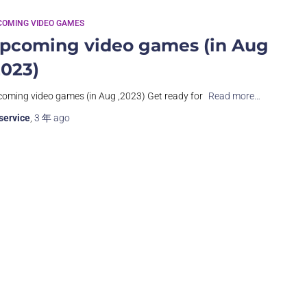
COMING VIDEO GAMES
pcoming video games (in Aug
2023)
oming video games (in Aug ,2023) Get ready for
Read more…
service
,
3 年
ago