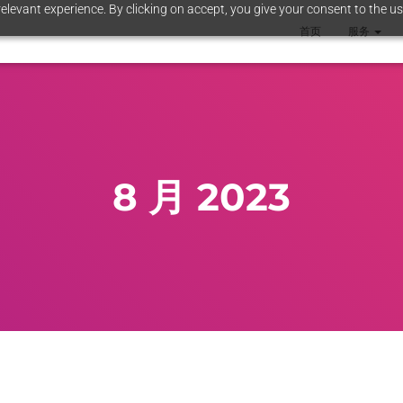
elevant experience. By clicking on accept, you give your consent to the us
首页
服务
8 月 2023