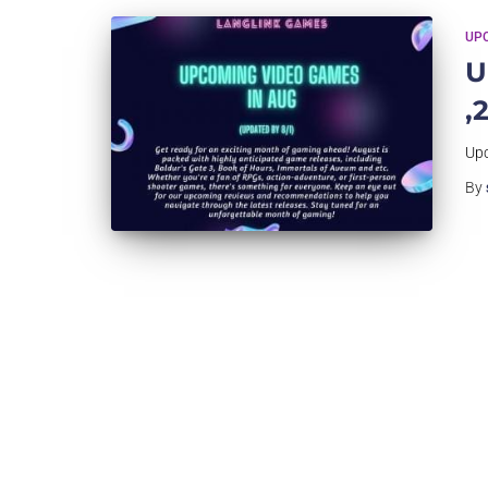
UP
U
,
Upc
By