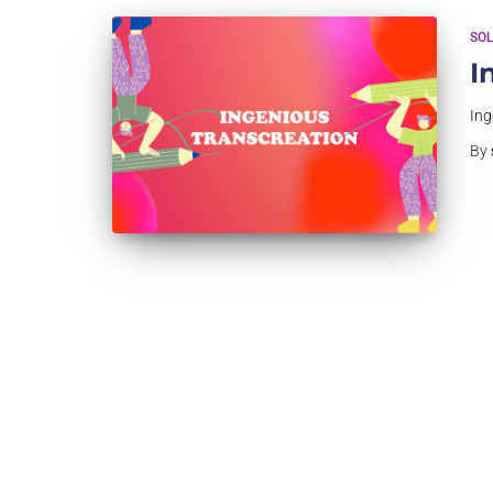
SOL
I
Ing
By