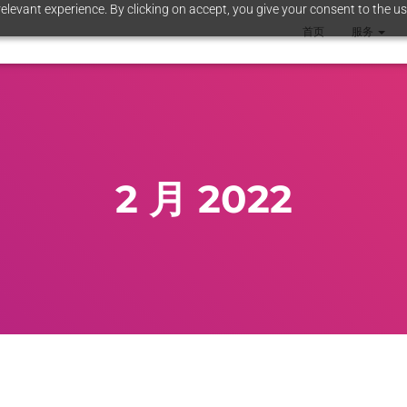
elevant experience. By clicking on accept, you give your consent to the us
首页
服务
2 月 2022