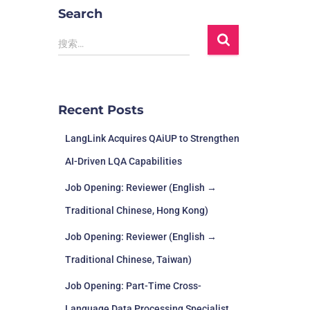
Search
搜索…
Recent Posts
LangLink Acquires QAiUP to Strengthen
AI-Driven LQA Capabilities
Job Opening: Reviewer (English →
Traditional Chinese, Hong Kong)
Job Opening: Reviewer (English →
Traditional Chinese, Taiwan)
Job Opening: Part-Time Cross-
Language Data Processing Specialist