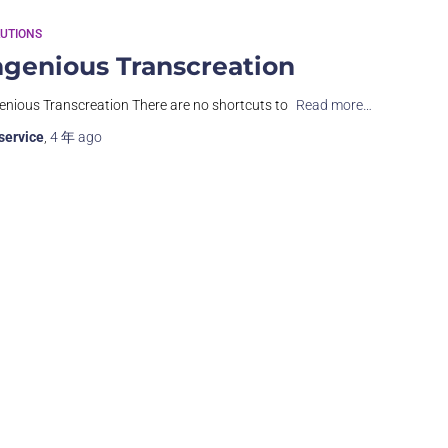
UTIONS
ngenious Transcreation
enious Transcreation There are no shortcuts to
Read more…
service
,
4 年
ago