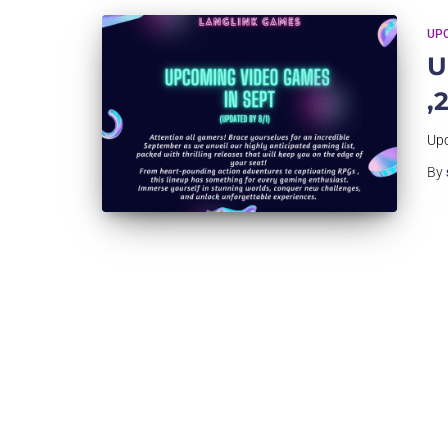
UP
U
,
Upc
By