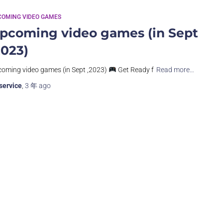
COMING VIDEO GAMES
pcoming video games (in Sept
2023)
oming video games (in Sept ,2023)
Get Ready f
Read more…
service
,
3 年
ago