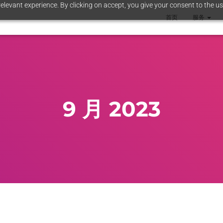
elevant experience. By clicking on accept, you give your consent to the us
首页
服务
9 月 2023