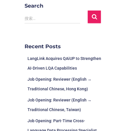
Search
搜索…
Recent Posts
LangLink Acquires QAiUP to Strengthen
AI-Driven LQA Capabilities
Job Opening: Reviewer (English →
Traditional Chinese, Hong Kong)
Job Opening: Reviewer (English →
Traditional Chinese, Taiwan)
Job Opening: Part-Time Cross-
Language Data Processing Specialist