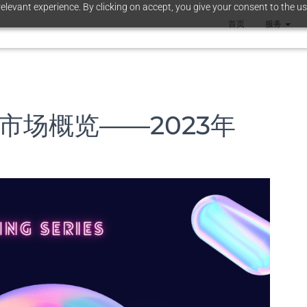
elevant experience. By clicking on accept, you give your consent to the us
首页
服务
市场概览——2023年