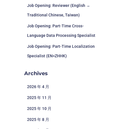
Job Opening: Reviewer (English →
Traditional Chinese, Taiwan)
Job Opening: Part-Time Cross-
Language Data Processing Specialist
Job Opening: Part-Time Localization
Specialist (EN>ZHHK)
Archives
2026 年 4 月
2025 年 11 月
2025 年 10 月
2025 年 8 月