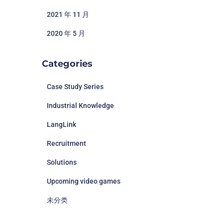
2021 年 11 月
2020 年 5 月
Categories
Case Study Series
Industrial Knowledge
LangLink
Recruitment
Solutions
Upcoming video games
未分类