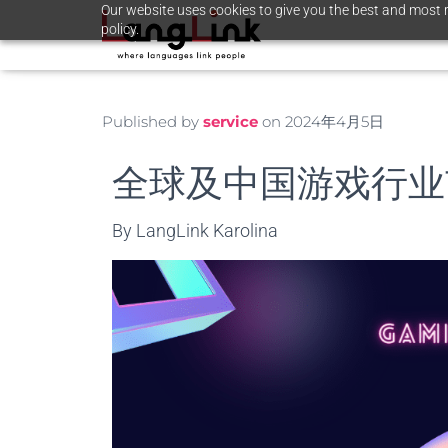
Our website uses cookies to give you the best and most r
policy.
Published by
service
on
2024年4月5日
全球及中国游戏行业
By LangLink Karolina