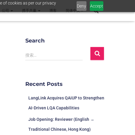
e of cookies as per our privacy
Deny
Accept
公司
携手共赢
博客
简体中文
Search
搜索…
Recent Posts
LangLink Acquires QAiUP to Strengthen
AI-Driven LQA Capabilities
Job Opening: Reviewer (English →
Traditional Chinese, Hong Kong)