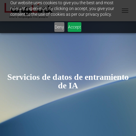
Our website uses cookies to give you the best and most
relevant experience. By clicking on accept, you give your
consent to the use of cookies as per our privacy policy.
T
O
Deny
Accept
G
G
L
E
N
A
V
I
G
Servicios de datos de entramiento
A
de IA
T
I
O
N