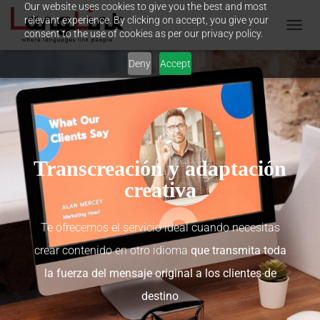
Our website uses cookies to give you the best and most
relevant experience. By clicking on accept, you give your
consent to the use of cookies as per our privacy policy.
T
O
Deny
Accept
G
G
L
E
N
A
V
I
Transcreación y adaptación
G
creativa
A
T
I
O
Te ofrecemos el servicio ideal cuando necesitas
N
crear contenido en otro idioma
que transmita toda
la fuerza del mensaje original a los clientes de
destino