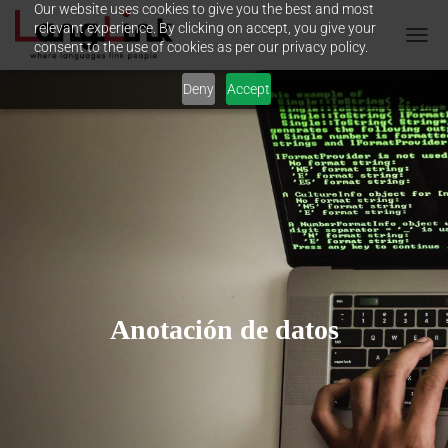
Our website uses cookies to give you the best and most
relevant experience. By clicking on accept, you give your
consent to the use of cookies as per our privacy policy.
T
O
Deny
Accept
G
G
L
E
N
A
V
I
G
A
T
I
O
Anotación de datos
N