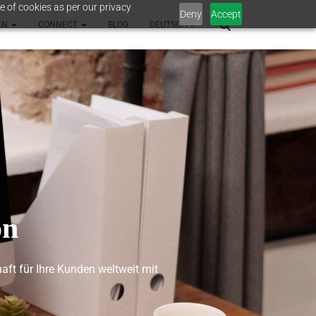
e of cookies as per our privacy
Deny
Accept
EN
CONNECT
BLOG
DEUTSCH
on
aft für Ihre Kunden weltweit mit