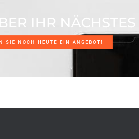
BER IHR NÄCHSTES
N SIE NOCH HEUTE EIN ANGEBOT!