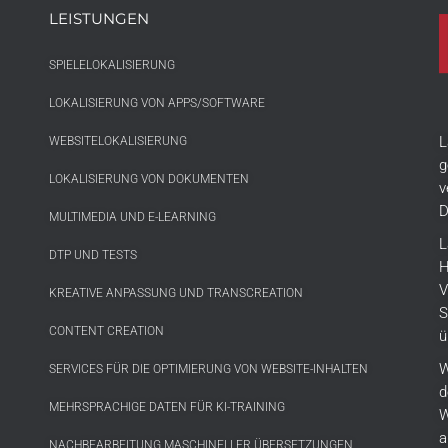
LEISTUNGEN
SPIELELOKALISIERUNG
LOKALISIERUNG VON APPS/SOFTWARE
L
WEBSITELOKALISIERUNG
g
LOKALISIERUNG VON DOKUMENTEN
v
D
MULTIMEDIA UND E-LEARNING
L
DTP UND TESTS
H
V
KREATIVE ANPASSUNG UND TRANSCREATION
S
CONTENT CREATION
ü
W
SERVICES FÜR DIE OPTIMIERUNG VON WEBSITE-INHALTEN
d
MEHRSPRACHIGE DATEN FÜR KI-TRAINING
W
a
NACHBEARBEITUNG MASCHINELLER ÜBERSETZUNGEN