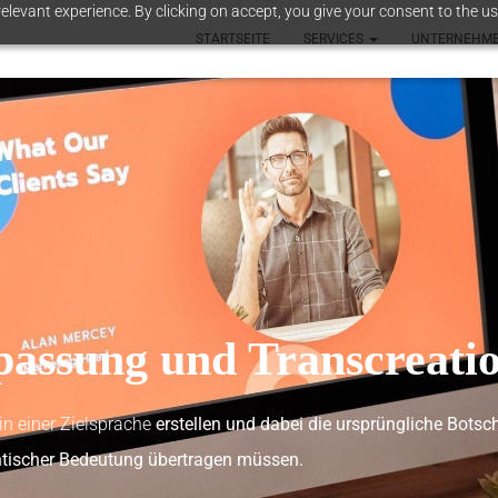
elevant experience. By clicking on accept, you give your consent to the us
STARTSEITE
SERVICES
UNTERNEHM
passung und Transcreati
in einer Zielsprache
erstellen und dabei die ursprüngliche Botsch
ntischer Bedeutung übertragen müssen.