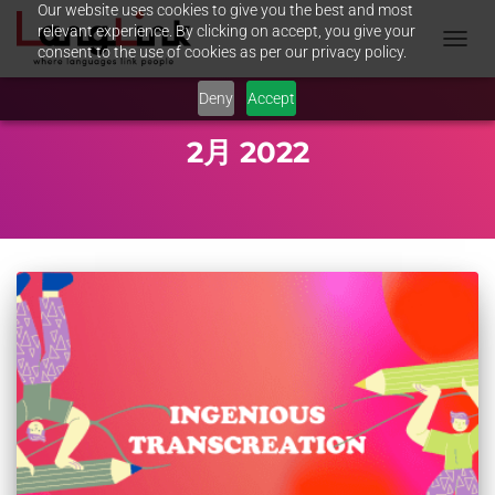
Our website uses cookies to give you the best and most
relevant experience. By clicking on accept, you give your
consent to the use of cookies as per our privacy policy.
TOGGL
NAVIG
Deny
Accept
2月 2022