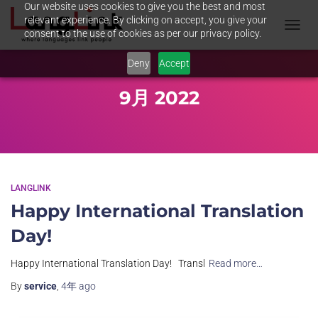
Our website uses cookies to give you the best and most
relevant experience. By clicking on accept, you give your
consent to the use of cookies as per our privacy policy.
TOGGL
NAVIG
Deny
Accept
9月 2022
LANGLINK
Happy International Translation
Day!
Happy International Translation Day! Transl
Read more…
By
service
,
4年
ago