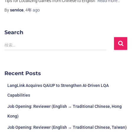
Tips for Localizing Games from Chinese to English
Read more…
By
service
,
4年
ago
Search
検索…
Recent Posts
LangLink Acquires QAiUP to Strengthen AI-Driven LQA
Capabilities
Job Opening: Reviewer (English → Traditional Chinese, Hong
Kong)
Job Opening: Reviewer (English → Traditional Chinese, Taiwan)