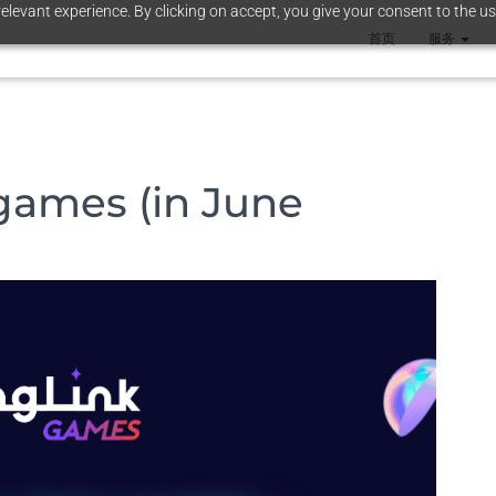
elevant experience. By clicking on accept, you give your consent to the us
首页
服务
games (in June