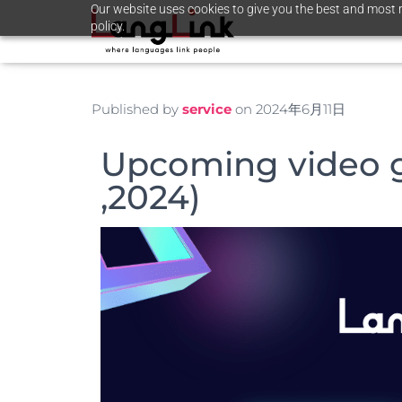
Our website uses cookies to give you the best and most r
policy.
Published by
service
on
2024年6月11日
Upcoming video 
,2024)