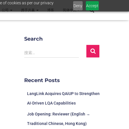
e of cookies as per our privacy
Deny
Accept
公司
携手共赢
博客
简体中文
Search
搜索…
Recent Posts
LangLink Acquires QAiUP to Strengthen
AI-Driven LQA Capabilities
Job Opening: Reviewer (English →
Traditional Chinese, Hong Kong)