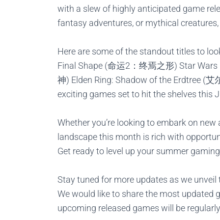
with a slew of highly anticipated game rele
fantasy adventures, or mythical creatures,
Here are some of the standout titles to lo
Final Shape (命运2：终焉之形)
Star War
神)
Elden Ring:
Shadow
of the Erdtre
exciting games set to hit the shelves this 
Whether you’re looking to embark on new a
landscape this month is rich with opportun
Get ready to level up your summer gaming
Stay tuned for more updates as we unveil t
We would like to share the most updated 
upcoming released games will be regularl