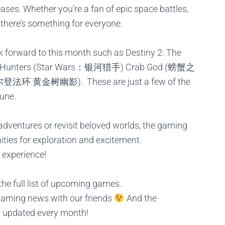
ases. Whether you’re a fan of epic space battles,
 there’s something for everyone.
ok forward to this month such as
Destiny 2: The
s Hunters (Star Wars：银河猎手)
Crab God (螃蟹之
e (艾尔登法环 黄金树幽影).
These are just a few of the
June.
dventures or revisit beloved worlds, the gaming
ities for exploration and excitement.
 experience!
he full list of upcoming games.
gaming news with our friends
And the
y updated every month!