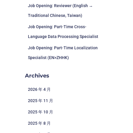
Job Opening: Reviewer (English →
Traditional Chinese, Taiwan)
Job Opening: Part-Time Cross-
Language Data Processing Specialist
Job Opening: Part-Time Localization
Specialist (EN>ZHHK)
Archives
2026 年 4 月
2025 年 11 月
2025 年 10 月
2025 年 8 月