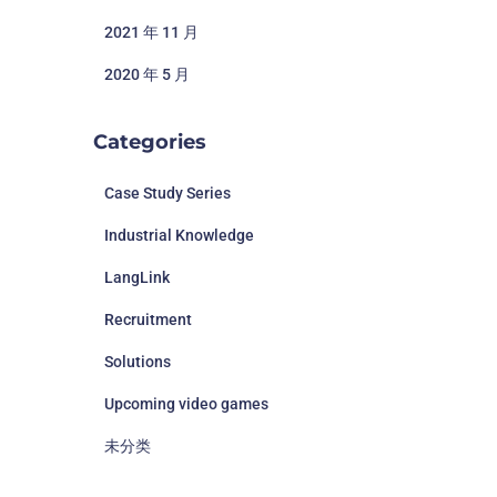
2021 年 11 月
2020 年 5 月
Categories
Case Study Series
Industrial Knowledge
LangLink
Recruitment
Solutions
Upcoming video games
未分类