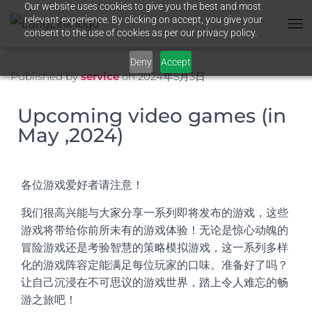
Our website uses cookies to give you the best and most
relevant experience. By clicking on accept, you give your
consent to the use of cookies as per our privacy policy.
T
O
G
Deny
Accept
G
Published by
service
on
2024年5月3日
L
E
Upcoming video games (in
N
A
May ,2024)
V
I
G
A
各位游戏爱好者请
注意！
T
I
我们很高兴能与大家分享一系列即将发布的游戏，这些
O
游戏将带给你前所未有的游戏体验！无论是惊心动魄的
N
冒险游戏还是考验智慧的策略模拟游戏，这一系列多样
化的游戏阵容定能满足每位玩家的口味。准备好了吗？
让自己沉浸在不可思议的游戏世界，踏上令人难忘的畅
游之旅吧！