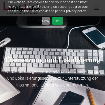
Our website uses cookies to give you the best and most
relevant experience. By clicking on accept, you give your
consent to the use of cookies as per our privacy policy.
N
A
Deny
Accept
V
I
G
A
T
I
O
N
U
Übersetzung und Lokalisierung
M
S
C
Wir bieten das gesamte Spektrum an Übersetzungs-
H
und Lokalisierungsservices zur Unterstützung der
A
L
Internationalisierung von Unternehmen.
T
E
N