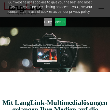
Our website uses cookies to give you the best and most
relevant experience. By clicking on accept, you give your
consent to the use of cookies as per our privacy policy.
N
A
Deny
Accept
V
I
G
A
Multimedia und E-Learning
T
I
Wir bieten erstklassige Services für die Übersetzung von Multimediaangeboten, Video-/
Audioinhalten, E-Learning-Programmen sowie für Untertitelung und vielsprachige Voiceovers an
O
N
U
M
S
C
H
A
L
T
E
Mit LangLink-Multimedialösungen
N
gelangen Ihre Medien auf die