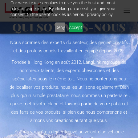
Our website uses cookies to give you the best and most
relevant experience. By clicking on accept, you give your
consent to the use of cookies as per our privacy policy.
T
O
QUI SOMMES-NOUS
Deny
Accept
G
G
L
Nous sommes des experts du secteur, des génies créatifs
E
et des professionnels travaillant en équipe depuis 2009.
N
A
Fondée à Hong Kong en août 2012,
LangLink
regroupe de
V
I
nombreux talents, des experts chevronnés et des
G
spécialistes sous le même toit. Nous ne contentons pas
A
T
de localiser vos produits, nous les utilisons également. Bien
I
plus qu’un simple prestataire, nous sommes un partenaire
O
N
qui se met à votre place et faisons partie de
votre public
et
des fans de vos produits, si bien que
nous comprenons et
aimons vos créations autant que vous.
Si vous vous êtes déjà retrouvé au volant d’un véhicule