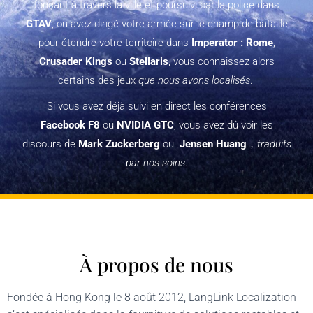
fonçant à travers la ville et poursuivi par la police dans
GT
A
V
, ou avez dirigé votre armée sur le champ de bataille
pour étendre votre territoire dans
Imperator : Rome
,
Crusader Kings
ou
Stellaris
, vous connaissez alors
certains des jeux
que nous avons localisés
.
Si vous avez déjà suivi en direct les conférences
Facebook F8
ou
NVIDIA GTC
, vous avez dû voir les
discours de
Mark Zuckerberg
ou
Jensen Huang
，
traduits
par nos soins
.
À propos de nous
Fondée à Hong Kong le 8 août 2012, LangLink Localization