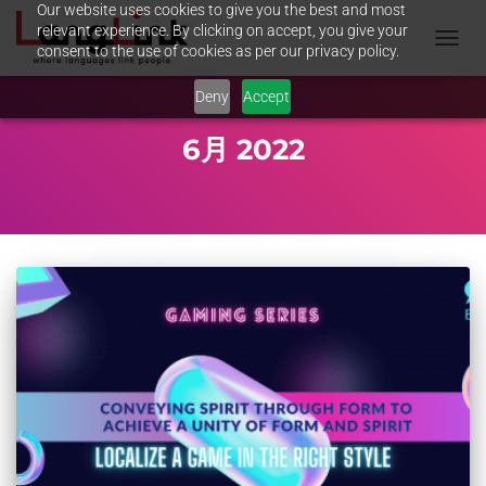
Our website uses cookies to give you the best and most
relevant experience. By clicking on accept, you give your
consent to the use of cookies as per our privacy policy.
TOGGL
NAVIG
Deny
Accept
6月 2022