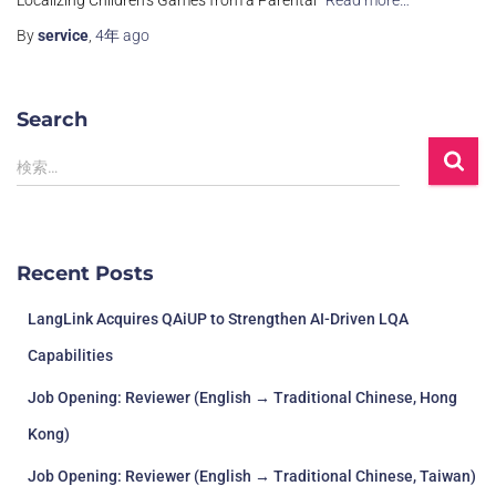
Localizing Children’s Games from a Parental
Read more…
By
service
,
4年
ago
Search
検索…
Recent Posts
LangLink Acquires QAiUP to Strengthen AI-Driven LQA
Capabilities
Job Opening: Reviewer (English → Traditional Chinese, Hong
Kong)
Job Opening: Reviewer (English → Traditional Chinese, Taiwan)