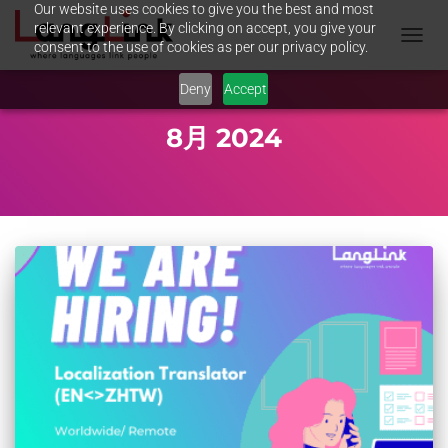
Our website uses cookies to give you the best and most
relevant experience. By clicking on accept, you give your
consent to the use of cookies as per our privacy policy.
TOGGL
NAVIG
Deny
Accept
8月 2024