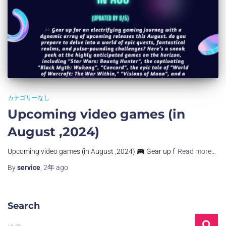
カテゴリーなし
Upcoming video games (in
August ,2024)
Upcoming video games (in August ,2024)
Gear up f
Read more…
By
service
,
2年
ago
Search