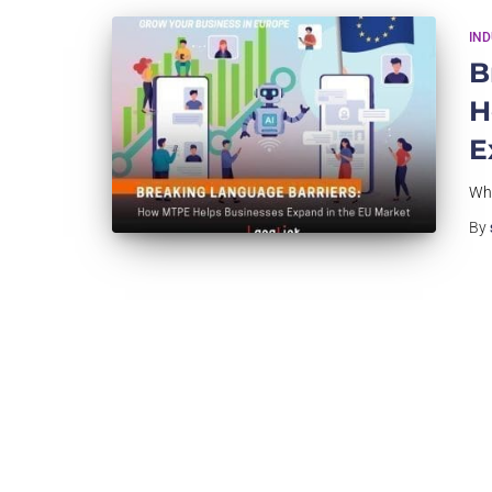
IN
B
H
E
Why
By