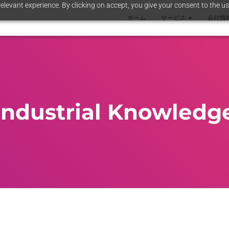
elevant experience. By clicking on accept, you give your consent to the us
ホーム
サービス
会社情
Industrial Knowledg