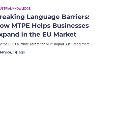
DUSTRIAL KNOWLEDGE
reaking Language Barriers:
ow MTPE Helps Businesses
xpand in the EU Market
 the EU Is a Prime Target for Multilingual Busi
Read more…
service
,
1年
ago