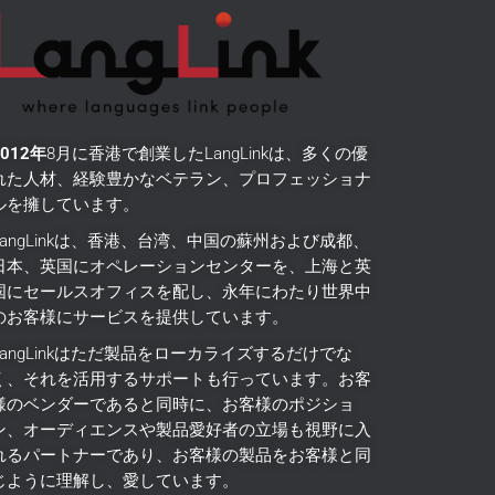
2012年
8月に香港で創業したLangLinkは、多くの優
れた人材、経験豊かなベテラン、プロフェッショナ
ルを擁しています。
LangLinkは、香港、台湾、中国の蘇州および成都、
日本、英国にオペレーションセンターを、上海と英
国にセールスオフィスを配し、永年にわたり世界中
のお客様にサービスを提供しています。
LangLinkはただ製品をローカライズするだけでな
く、それを活用するサポートも行っています。
お客
様のベンダーであると同時に、お客様のポジショ
ン、オーディエンスや製品愛好者の立場も視野に入
れるパートナーであり、お客様の製品をお客様と同
じように理解し、愛しています。