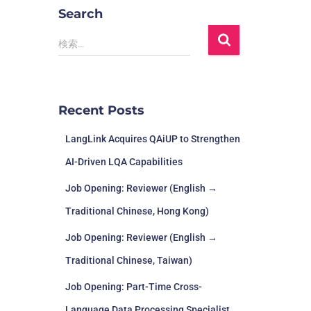
Search
検索…
Recent Posts
LangLink Acquires QAiUP to Strengthen
AI-Driven LQA Capabilities
Job Opening: Reviewer (English →
Traditional Chinese, Hong Kong)
Job Opening: Reviewer (English →
Traditional Chinese, Taiwan)
Job Opening: Part-Time Cross-
Language Data Processing Specialist