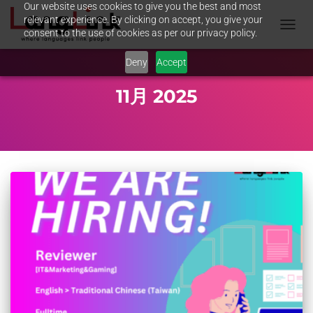
Our website uses cookies to give you the best and most
relevant experience. By clicking on accept, you give your
consent to the use of cookies as per our privacy policy.
TOGGL
NAVIG
Deny
Accept
11月 2025