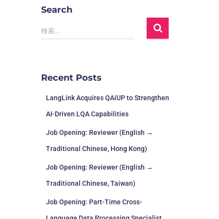
Search
検索…
Recent Posts
LangLink Acquires QAiUP to Strengthen
AI-Driven LQA Capabilities
Job Opening: Reviewer (English →
Traditional Chinese, Hong Kong)
Job Opening: Reviewer (English →
Traditional Chinese, Taiwan)
Job Opening: Part-Time Cross-
Language Data Processing Specialist