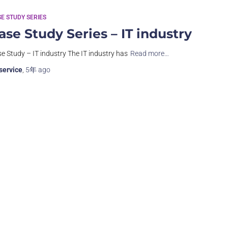
E STUDY SERIES
ase Study Series – IT industry
e Study – IT industry The IT industry has
Read more…
service
,
5年
ago