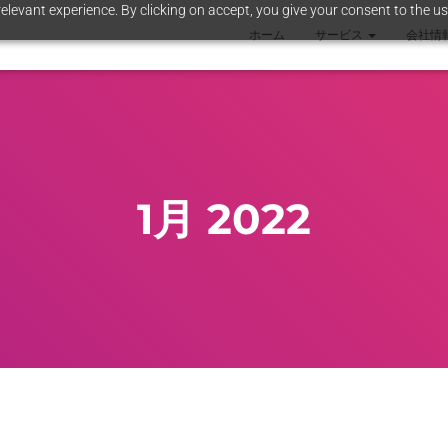
elevant experience. By clicking on accept, you give your consent to the us
ホーム
サービス
会社情
1月 2022