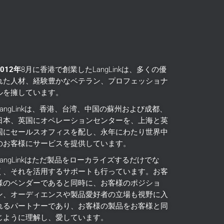
2012年
8月に香港で創業したLangLinkは、多くの優
れた人材、経験豊かなベテラン、プロフェッショナ
ルを擁しています。
LangLinkは、香港、台湾、中国の蘇州および成都、
日本、英国にオペレーションセンターを、上海と英
国にセールスオフィスを配し、永年にわたり世界中
のお客様にサービスを提供しています。
LangLinkはただ製品をローカライズするだけでな
く、それを活用するサポートも行っています。
お客
様のベンダーであると同時に、お客様のポジショ
ン、オーディエンスや製品愛好者の立場も視野に入
れるパートナーであり、お客様の製品をお客様と同
じように理解し、愛しています。