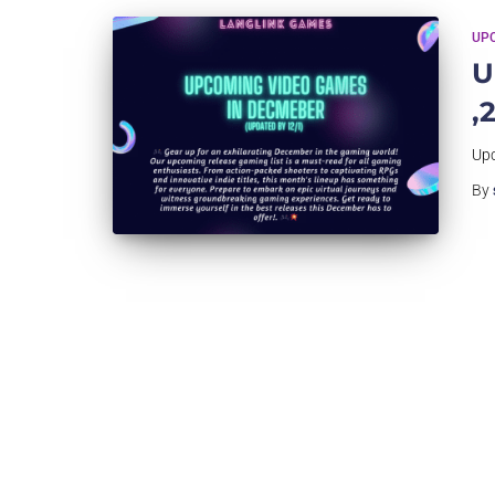
UP
U
,
Upc
By