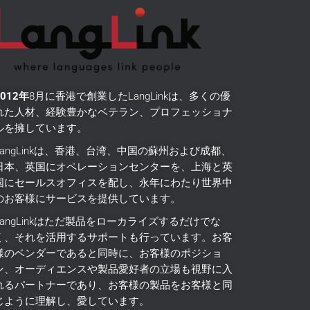
2012年
8月に香港で創業したLangLinkは、多くの優
れた人材、経験豊かなベテラン、プロフェッショナ
ルを擁しています。
LangLinkは、香港、台湾、中国の蘇州および成都、
日本、英国にオペレーションセンターを、上海と英
国にセールスオフィスを配し、永年にわたり世界中
のお客様にサービスを提供しています。
LangLinkはただ製品をローカライズするだけでな
く、それを活用するサポートも行っています。
お客
様のベンダーであると同時に、お客様のポジショ
ン、オーディエンスや製品愛好者の立場も視野に入
れるパートナーであり、お客様の製品をお客様と同
じように理解し、愛しています。