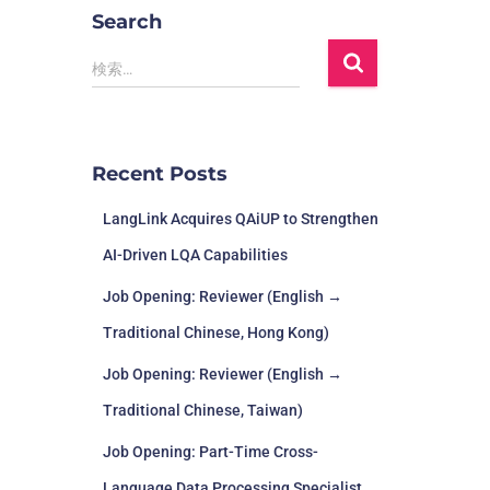
Search
検索…
Recent Posts
LangLink Acquires QAiUP to Strengthen
AI-Driven LQA Capabilities
Job Opening: Reviewer (English →
Traditional Chinese, Hong Kong)
Job Opening: Reviewer (English →
Traditional Chinese, Taiwan)
Job Opening: Part-Time Cross-
Language Data Processing Specialist