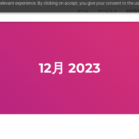
elevant experience. By clicking on accept, you give your consent to the us
ホーム
サービス
会社情
12月 2023