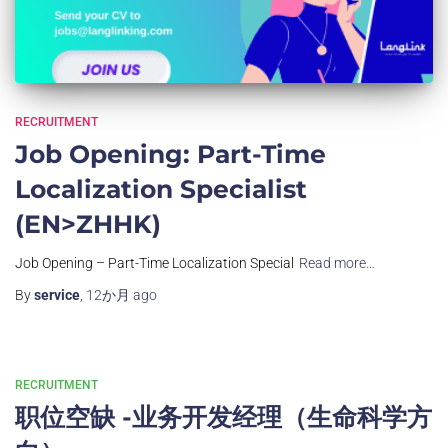
RECRUITMENT
Job Opening: Part-Time
Localization Specialist
(EN>ZHHK)
Job Opening – Part-Time Localization Special
Read more…
By
service
,
12か月
ago
RECRUITMENT
职位空缺 -业务开发经理（生命科学方