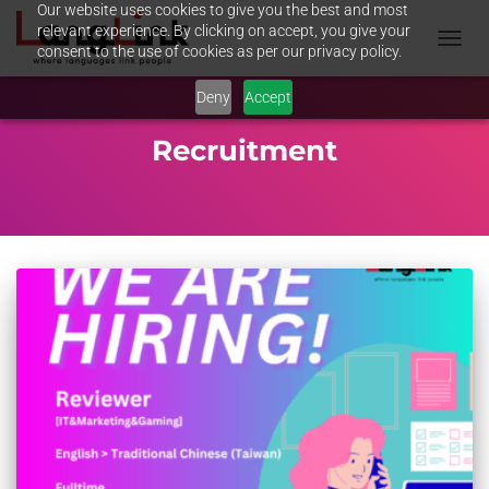
Our website uses cookies to give you the best and most
relevant experience. By clicking on accept, you give your
consent to the use of cookies as per our privacy policy.
TOGGL
NAVIG
Deny
Accept
Recruitment