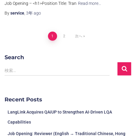
Job Opening – <h1>Position Title: Tran
Read more…
By
service
,
3年
ago
1
2
次へ
Search
検索…
Recent Posts
LangLink Acquires QAiUP to Strengthen AI-Driven LQA
Capabilities
Job Opening: Reviewer (English → Traditional Chinese, Hong