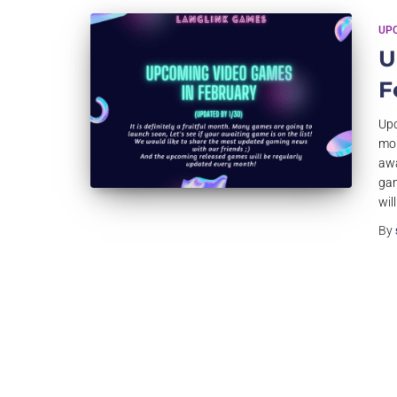
UP
U
F
Upc
mon
awa
gam
wil
By