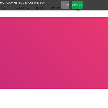
e of cookies as per our privacy
Deny
Accept
TÉ
CONTACT
BLOG
FRANÇAIS