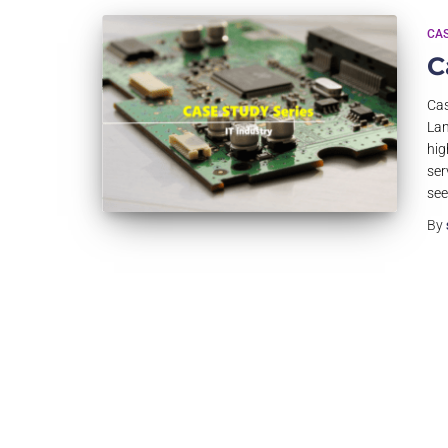
CAS
C
Cas
Lan
hig
ser
see
By