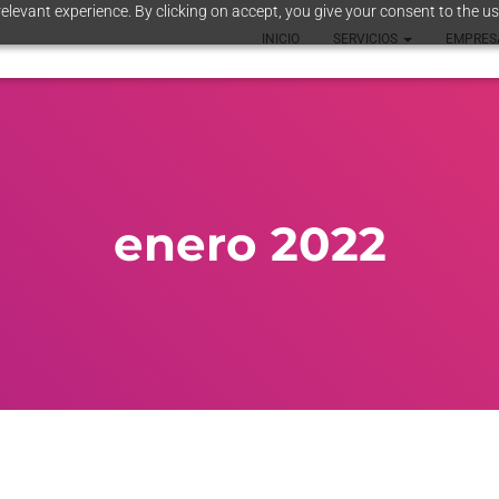
elevant experience. By clicking on accept, you give your consent to the us
INICIO
SERVICIOS
EMPRE
enero 2022