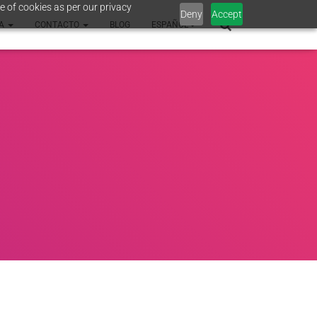
e of cookies as per our privacy
Deny
Accept
SA
CONTACTO
BLOG
ESPAÑOL