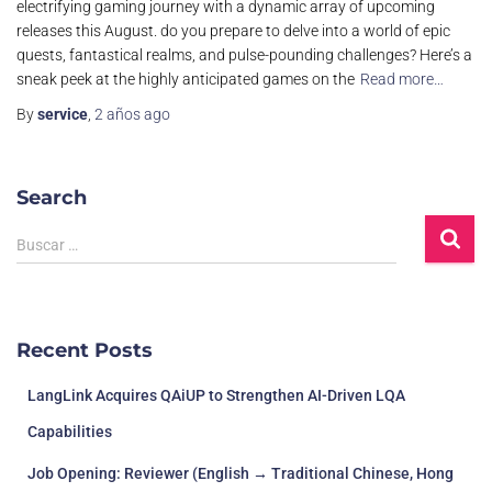
electrifying gaming journey with a dynamic array of upcoming
releases this August. do you prepare to delve into a world of epic
quests, fantastical realms, and pulse-pounding challenges? Here’s a
sneak peek at the highly anticipated games on the
Read more…
By
service
,
2 años
ago
Search
Buscar …
Recent Posts
LangLink Acquires QAiUP to Strengthen AI-Driven LQA
Capabilities
Job Opening: Reviewer (English → Traditional Chinese, Hong