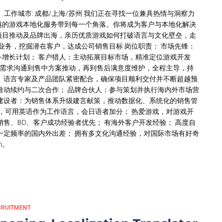
 工作城市: 成都/上海/苏州 我们正在寻找一位兼具热情与洞察力
越的游戏本地化服务带到每一个角落。你将成为客户与本地化解决
项目推动及品牌出海，亲历优质游戏如何打破语言与文化壁垒，走
业务，挖掘潜在客户，达成公司销售目标 岗位职责： 市场先锋：
增长计划； 客户猎人：主动拓展目标市场，精准定位游戏开发
前需求沟通到售中方案推动，再到售后满意度维护，全程主导，持
、语言专家及产品团队紧密配合，确保项目顺利交付并不断超越预
推动续约与二次合作； 品牌合伙人：参与策划并执行海内外市场营
 流程建设者：为销售体系升级建言献策，推动数据化、系统化的销售管
上，可用英语作为工作语言，会日语者加分； 热爱游戏，对游戏开
售、BD、客户成功经验者优先； 有海外客户开发经验； 高度自
一定频率的国内外出差； 拥有多文化沟通经验，对国际市场有好奇
m
。
CRUITMENT