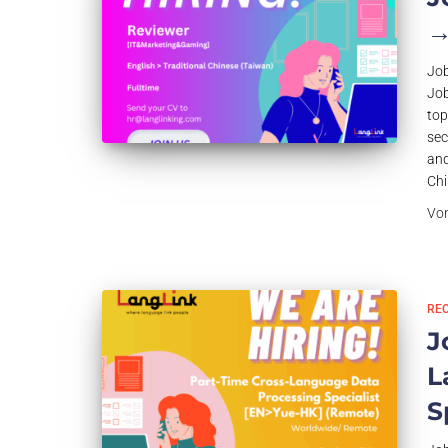
→
Job
Job
top
sec
and
Chi
Vo
RE
J
L
S