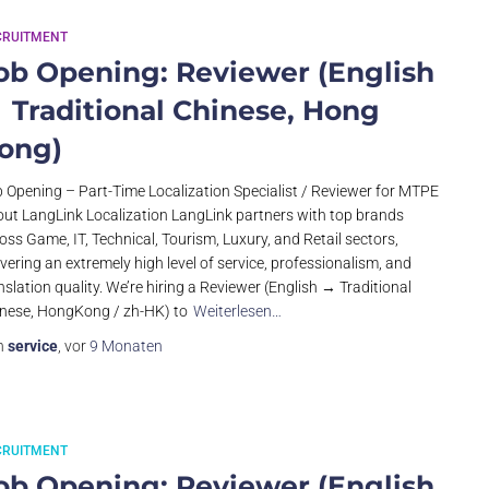
CRUITMENT
ob Opening: Reviewer (English
 Traditional Chinese, Hong
ong)
 Opening – Part-Time Localization Specialist / Reviewer for MTPE
ut LangLink Localization LangLink partners with top brands
oss Game, IT, Technical, Tourism, Luxury, and Retail sectors,
ivering an extremely high level of service, professionalism, and
nslation quality. We’re hiring a Reviewer (English → Traditional
nese, HongKong / zh-HK) to
Weiterlesen…
n
service
, vor
9 Monaten
CRUITMENT
ob Opening: Reviewer (English