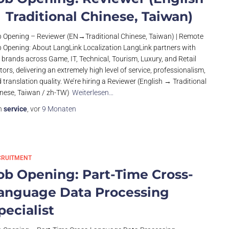
 Traditional Chinese, Taiwan)
 Opening – Reviewer (EN→Traditional Chinese, Taiwan) | Remote
 Opening: About LangLink Localization LangLink partners with
 brands across Game, IT, Technical, Tourism, Luxury, and Retail
tors, delivering an extremely high level of service, professionalism,
 translation quality. We’re hiring a Reviewer (English → Traditional
nese, Taiwan / zh-TW)
Weiterlesen…
n
service
, vor
9 Monaten
CRUITMENT
ob Opening: Part-Time Cross-
anguage Data Processing
pecialist