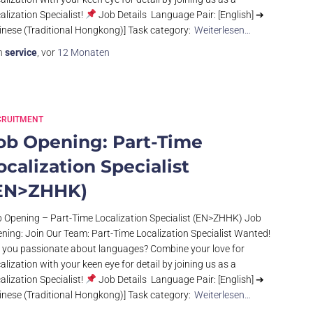
alization Specialist!
Job Details Language Pair: [English] ➔
inese (Traditional Hongkong)] Task category:
Weiterlesen…
n
service
, vor
12 Monaten
CRUITMENT
ob Opening: Part-Time
ocalization Specialist
EN>ZHHK)
 Opening – Part-Time Localization Specialist (EN>ZHHK) Job
ning: Join Our Team: Part-Time Localization Specialist Wanted!
 you passionate about languages? Combine your love for
alization with your keen eye for detail by joining us as a
alization Specialist!
Job Details Language Pair: [English] ➔
inese (Traditional Hongkong)] Task category:
Weiterlesen…