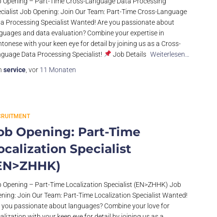
 Opening – Part-Time Cross-Language Data Processing
cialist Job Opening: Join Our Team: Part-Time Cross-Language
a Processing Specialist Wanted! Are you passionate about
guages and data evaluation? Combine your expertise in
tonese with your keen eye for detail by joining us as a Cross-
guage Data Processing Specialist!
Job Details
Weiterlesen…
n
service
, vor
11 Monaten
CRUITMENT
ob Opening: Part-Time
ocalization Specialist
EN>ZHHK)
 Opening – Part-Time Localization Specialist (EN>ZHHK) Job
ning: Join Our Team: Part-Time Localization Specialist Wanted!
 you passionate about languages? Combine your love for
alization with your keen eye for detail by joining us as a