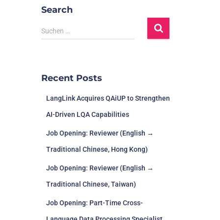
Search
Suchen …
Recent Posts
LangLink Acquires QAiUP to Strengthen
AI-Driven LQA Capabilities
Job Opening: Reviewer (English →
Traditional Chinese, Hong Kong)
Job Opening: Reviewer (English →
Traditional Chinese, Taiwan)
Job Opening: Part-Time Cross-
Language Data Processing Specialist