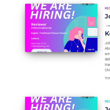
RE
J
→
K
Job
Abo
acr
del
tra
Chi
Vo
RE
J