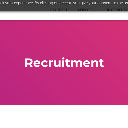
elevant experience. By clicking on accept, you give your consent to the us
STARTSEITE
SERVICES
UNTERNEHM
Recruitment