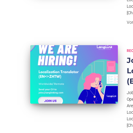
Loc
[Ch
Vo
RE
J
L
(
Job
Ope
Are
Loc
Loc
[Ch