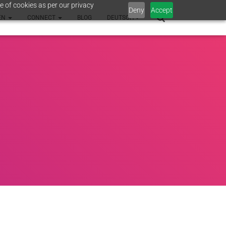
e of cookies as per our privacy
Deny
Accept
EN
CONNECT
BLOG
DEUTSCH