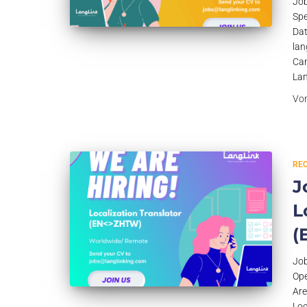
Job
Spe
Dat
lan
Can
Lan
Vo
RE
J
L
(
Job
Ope
Are
Loc