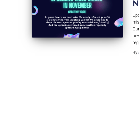
N
Upc
mis
Gam
new
reg
By