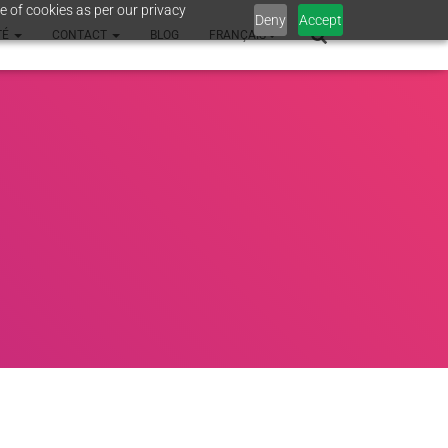
e of cookies as per our privacy
Deny
Accept
TÉ
CONTACT
BLOG
FRANÇAIS