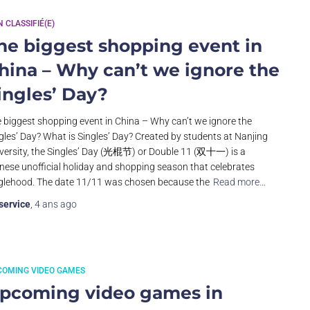
 CLASSIFIÉ(E)
he biggest shopping event in
hina – Why can’t we ignore the
ingles’ Day?
 biggest shopping event in China – Why can’t we ignore the
gles’ Day? What is Singles’ Day? Created by students at Nanjing
versity, the Singles’ Day (光棍节) or Double 11 (双十一) is a
nese unofficial holiday and shopping season that celebrates
glehood. The date 11/11 was chosen because the
Read more…
service
,
4 ans
ago
COMING VIDEO GAMES
pcoming video games in