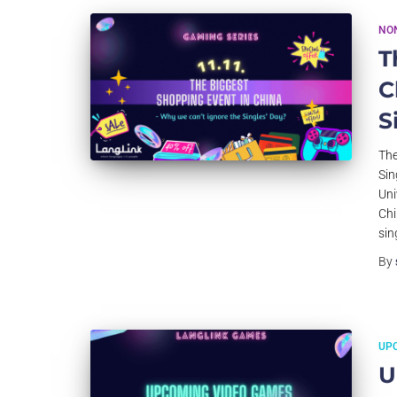
NON
T
C
S
The
Sin
Uni
Chi
sin
By
UP
U