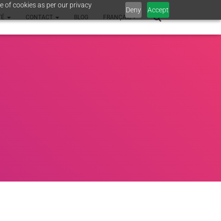
e of cookies as per our privacy
Deny
Accept
TÉ
CONTACT
BLOG
FRANÇAIS