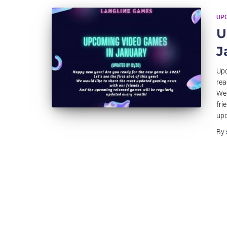
UP
U
J
Upc
rea
We 
fri
upd
By