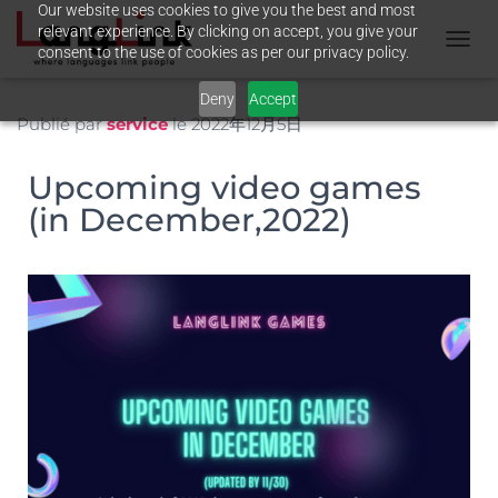
Our website uses cookies to give you the best and most
relevant experience. By clicking on accept, you give your
consent to the use of cookies as per our privacy policy.
T
O
Deny
Accept
G
G
Publié par
service
le
2022年12月5日
L
E
Upcoming video games
N
A
(in December,2022)
V
I
G
A
T
I
O
N