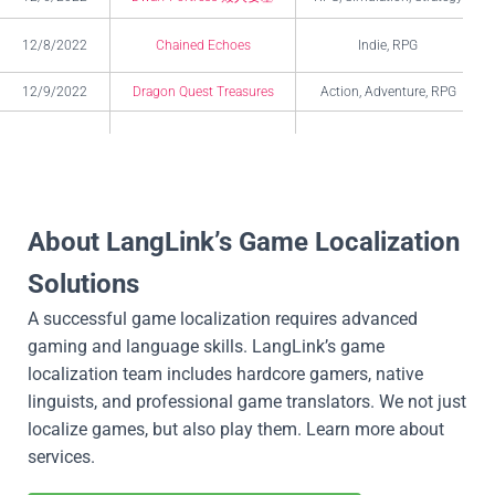
12/8/2022
Chained Echoes
Indie, RPG
12/9/2022
Dragon Quest Treasures
Action, Adventure, RPG
12/9/2022
Choo-Choo Charles
Action, Adventure, Indie
12/13/2022
High on Life
Action, Adventure
About LangLink’s Game Localization
Crisis Core: Final Fantasy 7
12/13/2022
Action, RPG
Reunion
Solutions
A successful game localization requires advanced
gaming and language skills. LangLink’s game
localization team includes hardcore gamers, native
linguists, and professional game translators. We not just
localize games, but also play them. Learn more about
services.