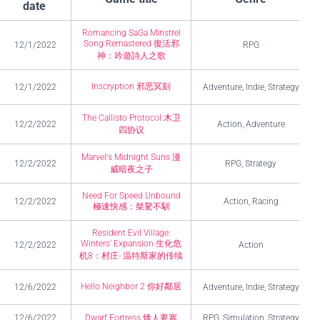
date
Romancing SaGa Minstrel
Song Remastered 復活邪
12/1/2022
RPG
神：吟遊詩人之歌
Inscryption 邪恶冥刻
12/1/2022
Adventure, Indie, Strategy
The Callisto Protocol 木卫
12/2/2022
Action, Adventure
四协议
Marvel's Midnight Suns 漫
12/2/2022
RPG, Strategy
威暗夜之子
Need For Speed Unbound
12/2/2022
Action, Racing
極速快感：桀驁不馴
Resident Evil Village:
Winters' Expansion 生化危
12/2/2022
Action
机8：村庄- 温特斯家的传续
Hello Neighbor 2 你好鄰居
12/6/2022
Adventure, Indie, Strategy
12/6/2022
Dwarf Fortress 矮人要塞
RPG, Simulation, Strategy