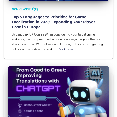
NON CLASSIFIÉ(E)
Top 5 Languages to Prioritize for Game
Localization in 2025: Expanding Your Player
Base in Europe
By LangLink UK Connie When considering your target game
audience, the European market is certainly a gamer pool that you
should not miss. Without a doubt, Europe, with its strong gaming
culture and significant spending
Read more…