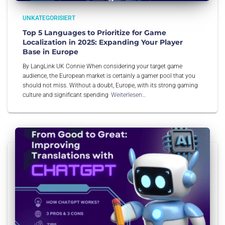
UNKATEGORISIERT
Top 5 Languages to Prioritize for Game
Localization in 2025: Expanding Your Player
Base in Europe
By LangLink UK Connie When considering your target game
audience, the European market is certainly a gamer pool that you
should not miss. Without a doubt, Europe, with its strong gaming
culture and significant spending
Weiterlesen…