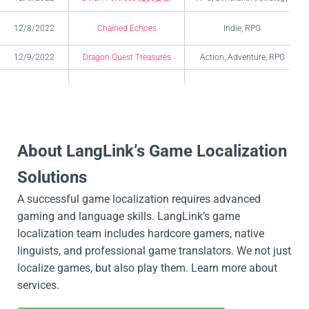
12/8/2022
Chained Echoes
Indie, RPG
12/9/2022
Dragon Quest Treasures
Action, Adventure, RPG
12/9/2022
Choo-Choo Charles
Action, Adventure, Indie
12/13/2022
High on Life
Action, Adventure
About LangLink’s Game Localization
Crisis Core: Final Fantasy 7
12/13/2022
Action, RPG
Reunion
Solutions
A successful game localization requires advanced
gaming and language skills. LangLink’s game
localization team includes hardcore gamers, native
linguists, and professional game translators. We not just
localize games, but also play them. Learn more about
services.