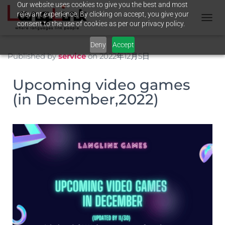
Our website uses cookies to give you the best and most
relevant experience. By clicking on accept, you give your
consent to the use of cookies as per our privacy policy.
N
A
Deny
Accept
V
I
Published by
service
on
2022年12月5日
G
A
Upcoming video games
T
I
(in December,2022)
O
N
U
M
S
C
H
A
L
T
E
N