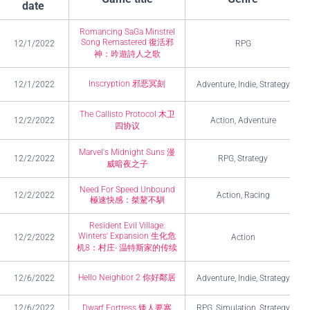
date
Romancing SaGa Minstrel
Song Remastered 復活邪
12/1/2022
RPG
神：吟遊詩人之歌
Inscryption 邪恶冥刻
12/1/2022
Adventure, Indie, Strategy
The Callisto Protocol 木卫
12/2/2022
Action, Adventure
四协议
Marvel's Midnight Suns 漫
12/2/2022
RPG, Strategy
威暗夜之子
Need For Speed Unbound
12/2/2022
Action, Racing
極速快感：桀驁不馴
Resident Evil Village:
Winters' Expansion 生化危
12/2/2022
Action
机8：村庄- 温特斯家的传续
Hello Neighbor 2 你好鄰居
12/6/2022
Adventure, Indie, Strategy
12/6/2022
Dwarf Fortress 矮人要塞
RPG, Simulation, Strategy