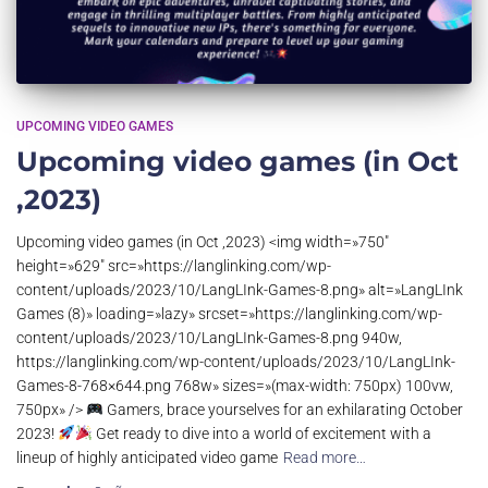
UPCOMING VIDEO GAMES
Upcoming video games (in Oct
,2023)
Upcoming video games (in Oct ,2023) <img width=»750″
height=»629″ src=»https://langlinking.com/wp-
content/uploads/2023/10/LangLInk-Games-8.png» alt=»LangLInk
Games (8)» loading=»lazy» srcset=»https://langlinking.com/wp-
content/uploads/2023/10/LangLInk-Games-8.png 940w,
https://langlinking.com/wp-content/uploads/2023/10/LangLInk-
Games-8-768×644.png 768w» sizes=»(max-width: 750px) 100vw,
750px» />
Gamers, brace yourselves for an exhilarating October
2023!
Get ready to dive into a world of excitement with a
lineup of highly anticipated video game
Read more…