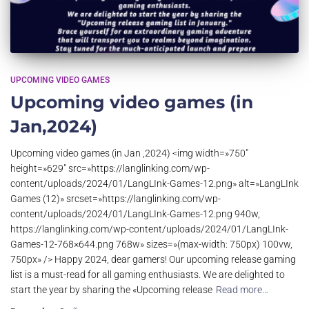
UPCOMING VIDEO GAMES
Upcoming video games (in
Jan,2024)
Upcoming video games (in Jan ,2024) <img width=»750″
height=»629″ src=»https://langlinking.com/wp-
content/uploads/2024/01/LangLInk-Games-12.png» alt=»LangLInk
Games (12)» srcset=»https://langlinking.com/wp-
content/uploads/2024/01/LangLInk-Games-12.png 940w,
https://langlinking.com/wp-content/uploads/2024/01/LangLInk-
Games-12-768×644.png 768w» sizes=»(max-width: 750px) 100vw,
750px» /> Happy 2024, dear gamers! Our upcoming release gaming
list is a must-read for all gaming enthusiasts. We are delighted to
start the year by sharing the «Upcoming release
Read more…